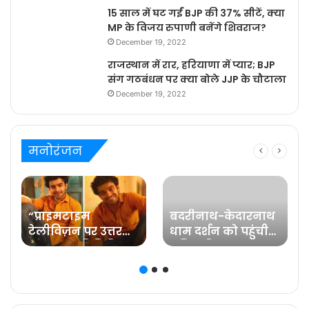
15 साल में घट गईं BJP की 37% सीटें, क्या
MP के विजय रुपाणी बनेंगे शिवराज?
December 19, 2022
राजस्थान में रार, हरियाणा में प्यार; BJP
संग गठबंधन पर क्या बोले JJP के चौटाला
December 19, 2022
मनोरंजन
“प्राइमटाइम
बदरीनाथ-केदारनाथ
टेलीविज़न पर उत्तर
धाम दर्शन को पहुंची
प्रदेश का प्रतिनिधित्व
प्रसिद्ध फिल्म
करना मेरे लिए गर्व की
अभिनेत्री रवीना टंडन
ज़िम्मेदारी है” कहते हैं
प्रविष्ट मिश्रा, कलर्स के
‘बरेली के बच्चन’ में