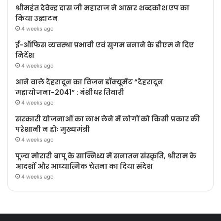
श्रीमहंत देवेन्द्र दास जी महाराज ने आखर शब्दकोश एप का
किया उद्घाटन
4 weeks ago
ई-ऑफिस व्यवस्था प्रभावी एवं सुगम बनाने के डीएम ने दिए
निर्देश
4 weeks ago
आने वाले देहरादून का विजन डॉक्यूमेंट “देहरादून
महायोजना-2041” : बंशीधर तिवारी
4 weeks ago
सरकारी योजनाओं का लाभ लेने में लोगों को किसी प्रकार की
परेशानी न होः मुख्यमंत्री
4 weeks ago
पूज्य मोरारी बापू के सान्निध्य में सनातन संस्कृति, श्रीराम के
आदर्शों और आध्यात्मिक चेतना का दिया संदेश
4 weeks ago