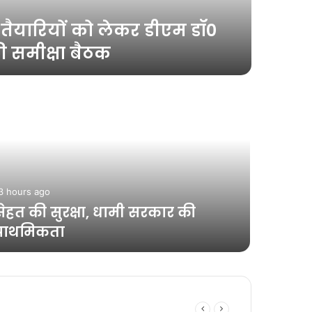
2 days ag
ी तैयारियों को लेकर डीएम डॉ0
कोई भ
 समीक्षा बैठक
से वं
3 hours ago
2 days ag
सेहत की सुरक्षा, धामी सरकार की
24×7 अल
प्राथमिकता
सचिव