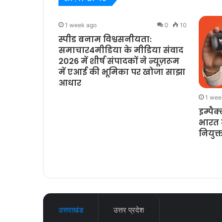
0
11
1 week ago
0
10
 लौट आया:
स्पीड बनाम विश्वसनीयता:
्रिज़र्वेटिव्स
समाचार4मीडिया के मीडिया संवाद
्स और प्रोटीन
2026 में शीर्ष संपादकों ने न्यूज़रूम
ंज
में एआई की भूमिका पर खोजा साझा
आधार
1 wee
इम्पैक
भारत म
नियुक्
उत्तराखंड
उत्तर प्रदेश