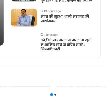
पुनर्रोजगार सेल : कर्नल कोठियाल
13 hours ago
सेहत की सुरक्षा, धामी सरकार की
प्राथमिकता
2 days ago
कोई भी पात्र मतदाता मतदाता सूची
में शामिल होने से वंचित न रहे :
जिलाधिकारी
नाथ-केदारनाथ धाम दर्शन
ताली में श्रीगौरी सावंत के रूप
ुंची प्रसिद्ध फिल्म अभिनेत्री
सुष्मिता सेन ट्रांसज़ेंडर्सको
ा टंडन
पहचान दिलाने के लिए संघर्
करेंगी