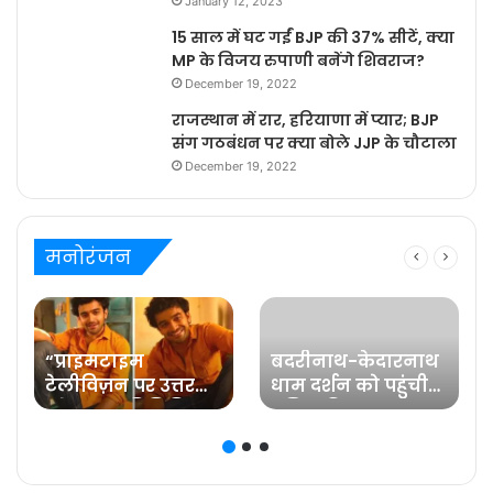
January 12, 2023
15 साल में घट गईं BJP की 37% सीटें, क्या
MP के विजय रुपाणी बनेंगे शिवराज?
December 19, 2022
राजस्थान में रार, हरियाणा में प्यार; BJP
संग गठबंधन पर क्या बोले JJP के चौटाला
December 19, 2022
मनोरंजन
“प्राइमटाइम
बदरीनाथ-केदारनाथ
टेलीविज़न पर उत्तर
धाम दर्शन को पहुंची
प्रदेश का प्रतिनिधित्व
प्रसिद्ध फिल्म
करना मेरे लिए गर्व की
अभिनेत्री रवीना टंडन
ज़िम्मेदारी है” कहते हैं
प्रविष्ट मिश्रा, कलर्स के