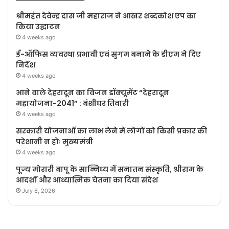
श्रीमहंत देवेन्द्र दास जी महाराज ने आखर शब्दकोश एप का
किया उद्घाटन
4 weeks ago
ई-ऑफिस व्यवस्था प्रभावी एवं सुगम बनाने के डीएम ने दिए
निर्देश
4 weeks ago
आने वाले देहरादून का विजन डॉक्यूमेंट “देहरादून
महायोजना-2041” : बंशीधर तिवारी
4 weeks ago
सरकारी योजनाओं का लाभ लेने में लोगों को किसी प्रकार की
परेशानी न होः मुख्यमंत्री
4 weeks ago
पूज्य मोरारी बापू के सान्निध्य में सनातन संस्कृति, श्रीराम के
आदर्शों और आध्यात्मिक चेतना का दिया संदेश
July 8, 2026