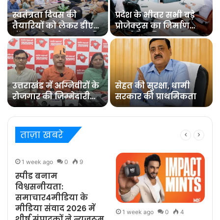
स्वतंत्रता दिवस की
प्रदेश के भीतर सभी बड़े
तैयारियों को लेकर डीएम
प्रोजेक्ट्स का निर्माण
डॉ0 आशीष चौहान ने की
कार्य नियमित समय पर
समीक्षा बैठक
पूरा हो : मुख्य सचिव
उत्तराखंड में अग्निवीरों के
सेहत की सुरक्षा, धामी
रोजगार की जिम्मेदारी
सरकार की प्राथमिकता
संभालेगा पुनर्रोजगार
सेल : कर्नल कोठियाल
ताज़ा खबरे
1 week ago
0
9
स्पीड बनाम
विश्वसनीयता:
समाचार4मीडिया के
मीडिया संवाद 2026 में
1 week ago
0
4
शीर्ष संपादकों ने न्यूज़रूम