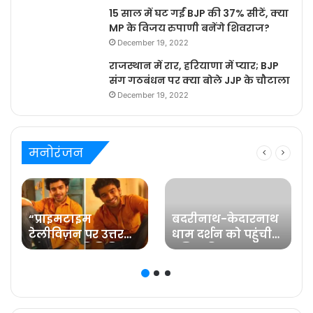
15 साल में घट गईं BJP की 37% सीटें, क्या
MP के विजय रुपाणी बनेंगे शिवराज?
December 19, 2022
राजस्थान में रार, हरियाणा में प्यार; BJP
संग गठबंधन पर क्या बोले JJP के चौटाला
December 19, 2022
मनोरंजन
“प्राइमटाइम
बदरीनाथ-केदारनाथ
टेलीविज़न पर उत्तर
धाम दर्शन को पहुंची
प्रदेश का प्रतिनिधित्व
प्रसिद्ध फिल्म
करना मेरे लिए गर्व की
अभिनेत्री रवीना टंडन
ज़िम्मेदारी है” कहते हैं
प्रविष्ट मिश्रा, कलर्स के
‘बरेली के बच्चन’ में