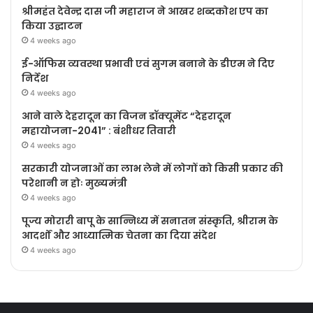
श्रीमहंत देवेन्द्र दास जी महाराज ने आखर शब्दकोश एप का
किया उद्घाटन
4 weeks ago
ई-ऑफिस व्यवस्था प्रभावी एवं सुगम बनाने के डीएम ने दिए
निर्देश
4 weeks ago
आने वाले देहरादून का विजन डॉक्यूमेंट “देहरादून
महायोजना-2041” : बंशीधर तिवारी
4 weeks ago
सरकारी योजनाओं का लाभ लेने में लोगों को किसी प्रकार की
परेशानी न होः मुख्यमंत्री
4 weeks ago
पूज्य मोरारी बापू के सान्निध्य में सनातन संस्कृति, श्रीराम के
आदर्शों और आध्यात्मिक चेतना का दिया संदेश
4 weeks ago