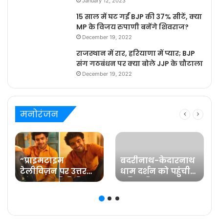
January 12, 2023
15 साल में घट गईं BJP की 37% सीटें, क्या
MP के विजय रुपाणी बनेंगे शिवराज?
December 19, 2022
राजस्थान में रार, हरियाणा में प्यार; BJP
संग गठबंधन पर क्या बोले JJP के चौटाला
December 19, 2022
मनोरंजन
“प्राइमटाइम
बदरीनाथ-केदारनाथ
टेलीविज़न पर उत्तर
धाम दर्शन को पहुंची
प्रदेश का प्रतिनिधित्व
प्रसिद्ध फिल्म
करना मेरे लिए गर्व की
अभिनेत्री रवीना टंडन
ज़िम्मेदारी है” कहते हैं
प्रविष्ट मिश्रा, कलर्स के