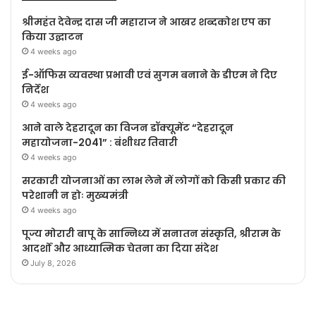
श्रीमहंत देवेन्द्र दास जी महाराज ने आखर शब्दकोश एप का
किया उद्घाटन
4 weeks ago
ई-ऑफिस व्यवस्था प्रभावी एवं सुगम बनाने के डीएम ने दिए
निर्देश
4 weeks ago
आने वाले देहरादून का विजन डॉक्यूमेंट “देहरादून
महायोजना-2041” : बंशीधर तिवारी
4 weeks ago
सरकारी योजनाओं का लाभ लेने में लोगों को किसी प्रकार की
परेशानी न होः मुख्यमंत्री
4 weeks ago
पूज्य मोरारी बापू के सान्निध्य में सनातन संस्कृति, श्रीराम के
आदर्शों और आध्यात्मिक चेतना का दिया संदेश
July 8, 2026