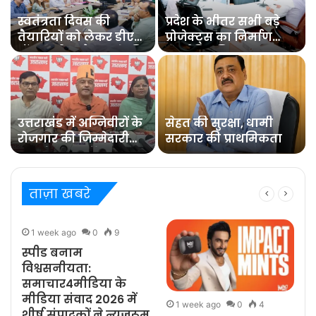
स्वतंत्रता दिवस की
प्रदेश के भीतर सभी बड़े
तैयारियों को लेकर डीएम
प्रोजेक्ट्स का निर्माण
डॉ0 आशीष चौहान ने की
कार्य नियमित समय पर
समीक्षा बैठक
पूरा हो : मुख्य सचिव
उत्तराखंड में अग्निवीरों के
सेहत की सुरक्षा, धामी
रोजगार की जिम्मेदारी
सरकार की प्राथमिकता
संभालेगा पुनर्रोजगार
सेल : कर्नल कोठियाल
ताज़ा खबरे
1 week ago
0
9
स्पीड बनाम
विश्वसनीयता:
समाचार4मीडिया के
मीडिया संवाद 2026 में
1 week ago
0
4
शीर्ष संपादकों ने न्यूज़रूम