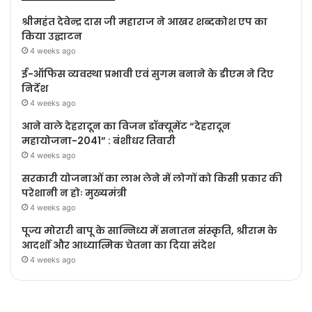
श्रीमहंत देवेन्द्र दास जी महाराज ने आखर शब्दकोश एप का
किया उद्घाटन
4 weeks ago
ई-ऑफिस व्यवस्था प्रभावी एवं सुगम बनाने के डीएम ने दिए
निर्देश
4 weeks ago
आने वाले देहरादून का विजन डॉक्यूमेंट “देहरादून
महायोजना-2041” : बंशीधर तिवारी
4 weeks ago
सरकारी योजनाओं का लाभ लेने में लोगों को किसी प्रकार की
परेशानी न होः मुख्यमंत्री
4 weeks ago
पूज्य मोरारी बापू के सान्निध्य में सनातन संस्कृति, श्रीराम के
आदर्शों और आध्यात्मिक चेतना का दिया संदेश
4 weeks ago