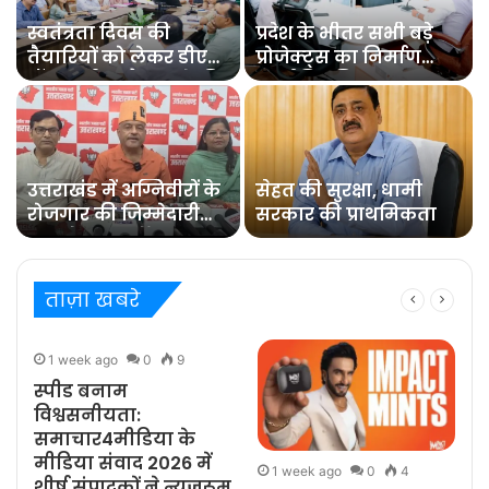
स्वतंत्रता दिवस की
प्रदेश के भीतर सभी बड़े
तैयारियों को लेकर डीएम
प्रोजेक्ट्स का निर्माण
डॉ0 आशीष चौहान ने की
कार्य नियमित समय पर
समीक्षा बैठक
पूरा हो : मुख्य सचिव
उत्तराखंड में अग्निवीरों के
सेहत की सुरक्षा, धामी
रोजगार की जिम्मेदारी
सरकार की प्राथमिकता
संभालेगा पुनर्रोजगार
सेल : कर्नल कोठियाल
ताज़ा खबरे
1 week ago
0
9
स्पीड बनाम
विश्वसनीयता:
समाचार4मीडिया के
मीडिया संवाद 2026 में
1 week ago
0
4
शीर्ष संपादकों ने न्यूज़रूम