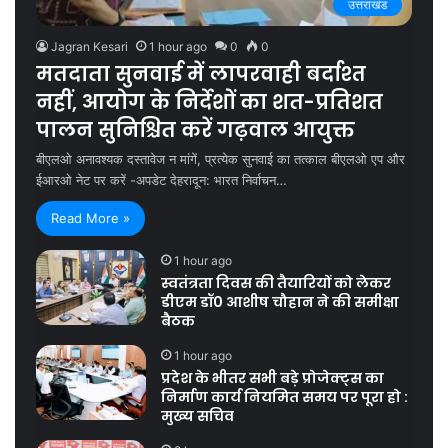
उत्तराखंड
Jagran Kesari
1 hour ago
0
0
मतदाता सुनवाई में लापरवाही बर्दाश्त
नहीं, आयोग के निर्देशों का शत-प्रतिशत
पालन सुनिश्चित करें गढ़वाल आयुक्त
बीएलओ अनावश्यक दस्तावेज न मांगें, प्रत्येक सुनवाई का तत्काल बीएलओ एप और
ईआरओ नेट पर करें -अपडेट देहरादून: भारत निर्वाचन…
Read More »
1 hour ago
स्वतंत्रता दिवस की तैयारियों को लेकर
डीएम डॉ0 आशीष चौहान ने की समीक्षा
बैठक
1 hour ago
प्रदेश के भीतर सभी बड़े प्रोजेक्ट्स का
निर्माण कार्य नियमित समय पर पूरा हो :
मुख्य सचिव