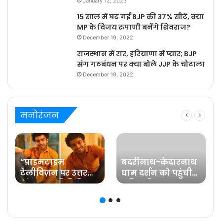
January 12, 2023
15 साल में घट गईं BJP की 37% सीटें, क्या
MP के विजय रुपाणी बनेंगे शिवराज?
December 19, 2022
राजस्थान में रार, हरियाणा में प्यार; BJP
संग गठबंधन पर क्या बोले JJP के चौटाला
December 19, 2022
मनोरंजन
“प्राइमटाइम
बदरीनाथ-केदारनाथ
टेलीविज़न पर उत्तर
धाम दर्शन को पहुंची
प्रदेश का प्रतिनिधित्व
प्रसिद्ध फिल्म
करना मेरे लिए गर्व की
अभिनेत्री रवीना टंडन
ज़िम्मेदारी है” कहते हैं
प्रविष्ट मिश्रा, कलर्स के