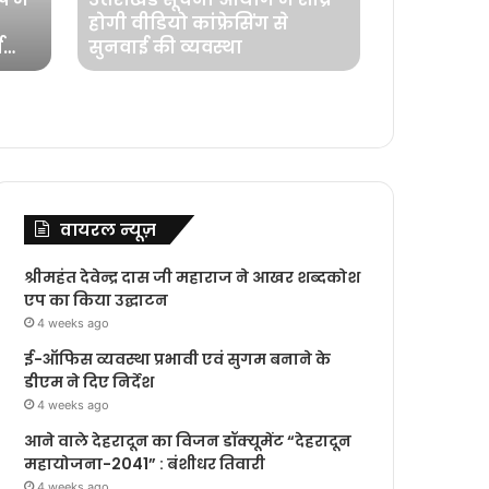
होगी वीडियो कांफ्रेसिंग से
सलमान, अल
ष
सुनवाई की व्यवस्था
मचाएंगे ध
वायरल न्यूज़
श्रीमहंत देवेन्द्र दास जी महाराज ने आखर शब्दकोश
एप का किया उद्घाटन
4 weeks ago
ई-ऑफिस व्यवस्था प्रभावी एवं सुगम बनाने के
डीएम ने दिए निर्देश
4 weeks ago
आने वाले देहरादून का विजन डॉक्यूमेंट “देहरादून
महायोजना-2041” : बंशीधर तिवारी
4 weeks ago