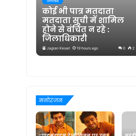
उत्तराखंड
कोई भी पात्र मतदाता
मतदाता सूची में शामिल
होने से वंचित न रहे :
जिलाधिकारी
Jagran Kesari
19 hours ago
0
2
मनोरंजन
“प्राइमटाइम टेलीविज़न पर उत्तर
बदरी