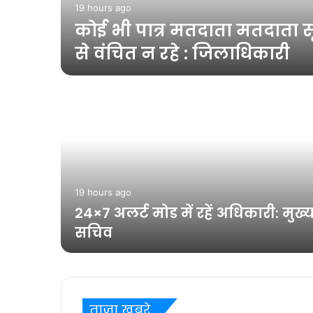
ो
19 hours ago
विकास
कोई भी पात्र मतदाता मतदाता सू
से वंचित न रहे : जिलाधिकारी
जोशी ने
19 hours ago
 किसान
24×7 अलर्ट मोड में रहें अधिकारी: मुख्
दायक
सचिव
ताज़ा खबरे