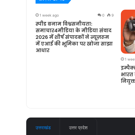
0
10
1 week ago
0
9
 लौट आया:
स्पीड बनाम विश्वसनीयता:
्रिज़र्वेटिव्स
समाचार4मीडिया के मीडिया संवाद
्स और प्रोटीन
2026 में शीर्ष संपादकों ने न्यूज़रूम
ंज
में एआई की भूमिका पर खोजा साझा
आधार
1 wee
इम्पैक
भारत म
नियुक्
उत्तराखंड
उत्तर प्रदेश