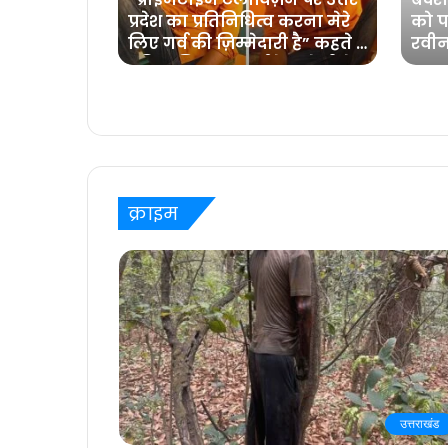
ाबी आंखें,
प्रदेश का प्रतिनिधित्व करना मेरे
को पह
धा समां
लिए गर्व की ज़िम्मेदारी है” कहते हैं
रवीन
प्रविष्ट मिश्रा, कलर्स के ‘बरेली के
बच्चन’ में
क्राइम
उत्तराखंड