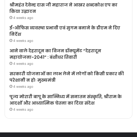
श्रीमहंत देवेन्द्र दास जी महाराज ने आखर शब्दकोश एप का
किया उद्घाटन
4 weeks ago
ई-ऑफिस व्यवस्था प्रभावी एवं सुगम बनाने के डीएम ने दिए
निर्देश
4 weeks ago
आने वाले देहरादून का विजन डॉक्यूमेंट “देहरादून
महायोजना-2041” : बंशीधर तिवारी
4 weeks ago
सरकारी योजनाओं का लाभ लेने में लोगों को किसी प्रकार की
परेशानी न होः मुख्यमंत्री
4 weeks ago
पूज्य मोरारी बापू के सान्निध्य में सनातन संस्कृति, श्रीराम के
आदर्शों और आध्यात्मिक चेतना का दिया संदेश
4 weeks ago