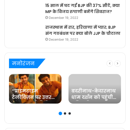
15 साल में घट गईं BJP की 37% सीटें, क्या
MP के विजय रुपाणी बनेंगे शिवराज?
December 19, 2022
राजस्थान में रार, हरियाणा में प्यार; BJP
संग गठबंधन पर क्या बोले JJP के चौटाला
December 19, 2022
मनोरंजन
“प्राइमटाइम
बदरीनाथ-केदारनाथ
टेलीविज़न पर उत्तर
धाम दर्शन को पहुंची
प्रदेश का प्रतिनिधित्व
प्रसिद्ध फिल्म
करना मेरे लिए गर्व की
अभिनेत्री रवीना टंडन
ज़िम्मेदारी है” कहते हैं
प्रविष्ट मिश्रा, कलर्स के
‘बरेली के बच्चन’ में