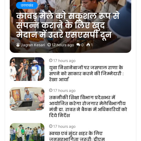
उत्तराखंड
कावड़ मेले को सकुशल रूप से
संपन्न कराने के लिए खुद
मैदान में उतरे एसएसपी दून
Jagran Kesari
17 hours ago
0
1
17 hours ago
युवा निशानेबाजों पर जसपाल राणा के
सपने को साकार करने की जिम्मेदारी :
रेखा आर्या
17 hours ago
तकनीकी शिक्षा विभाग प्रदेशभर में
आयोजित करेगा रोजगार मेलेविभागीय
मंत्री डा. रावत ने बैठक में अधिकारियों को
दिये निर्देश
17 hours ago
स्वच्छ एवं सुंदर शहर के लिए
जनसहभागिता जरूरीः डीएम