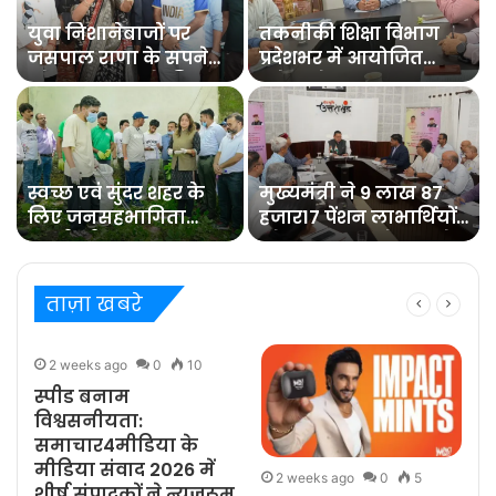
युवा निशानेबाजों पर
तकनीकी शिक्षा विभाग
जसपाल राणा के सपने
प्रदेशभर में आयोजित
को साकार करने की
करेगा रोजगार
जिम्मेदारी : रेखा आर्या
मेलेविभागीय मंत्री डा.
रावत ने बैठक में
अधिकारियों को दिये
निर्देश
स्वच्छ एवं सुंदर शहर के
मुख्यमंत्री ने 9 लाख 87
लिए जनसहभागिता
हजार17 पेंशन लाभार्थियों
जरूरीः डीएम
को कुल 146 करोड़ रुपये
32 लाख की पेंशन राशि
का किया भुगतान
ताज़ा खबरे
2 weeks ago
0
10
स्पीड बनाम
विश्वसनीयता:
समाचार4मीडिया के
मीडिया संवाद 2026 में
2 weeks ago
0
5
शीर्ष संपादकों ने न्यूज़रूम