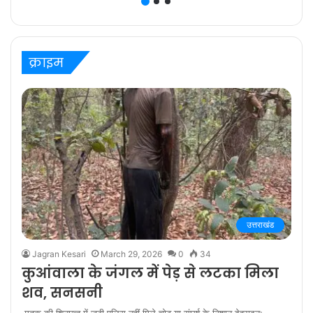
ज़िम्मेदारी है” कहते हैं
प्रविष्ट मिश्रा, कलर्स के
‘बरेली के बच्चन’ में
क्राइम
उत्तराखंड
Jagran Kesari
March 29, 2026
0
34
कुआंवाला के जंगल में पेड़ से लटका मिला
शव, सनसनी
मृतक की शिनाख्त में जुटी पुलिस नहीं मिले चोट या संघर्ष के निशान देहरादून: