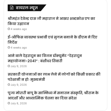
वायरल न्यूज़
श्रीमहंत देवेन्द्र दास जी महाराज ने आखर शब्दकोश एप का
किया उद्घाटन
4 weeks ago
ई-ऑफिस व्यवस्था प्रभावी एवं सुगम बनाने के डीएम ने दिए
निर्देश
4 weeks ago
आने वाले देहरादून का विजन डॉक्यूमेंट “देहरादून
महायोजना-2041” : बंशीधर तिवारी
July 9, 2026
सरकारी योजनाओं का लाभ लेने में लोगों को किसी प्रकार की
परेशानी न होः मुख्यमंत्री
July 9, 2026
पूज्य मोरारी बापू के सान्निध्य में सनातन संस्कृति, श्रीराम के
आदर्शों और आध्यात्मिक चेतना का दिया संदेश
July 8, 2026