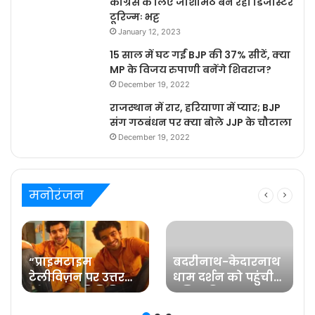
कांग्रेस के लिए जोशीमठ बन रहा डिजास्टर
टूरिज्मः भट्ट
January 12, 2023
15 साल में घट गईं BJP की 37% सीटें, क्या
MP के विजय रुपाणी बनेंगे शिवराज?
December 19, 2022
राजस्थान में रार, हरियाणा में प्यार; BJP
संग गठबंधन पर क्या बोले JJP के चौटाला
December 19, 2022
मनोरंजन
“प्राइमटाइम
बदरीनाथ-केदारनाथ
टेलीविज़न पर उत्तर
धाम दर्शन को पहुंची
प्रदेश का प्रतिनिधित्व
प्रसिद्ध फिल्म
करना मेरे लिए गर्व की
अभिनेत्री रवीना टंडन