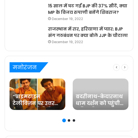
15 साल में घट गईं BJP की 37% सीटें, क्या
MP के विजय रुपाणी बनेंगे शिवराज?
December 19, 2022
राजस्थान में रार, हरियाणा में प्यार; BJP
संग गठबंधन पर क्या बोले JJP के चौटाला
December 19, 2022
मनोरंजन
“प्राइमटाइम
बदरीनाथ-केदारनाथ
टेलीविज़न पर उत्तर
धाम दर्शन को पहुंची
प्रदेश का प्रतिनिधित्व
प्रसिद्ध फिल्म
करना मेरे लिए गर्व की
अभिनेत्री रवीना टंडन
ज़िम्मेदारी है” कहते हैं
प्रविष्ट मिश्रा, कलर्स के
‘बरेली के बच्चन’ में