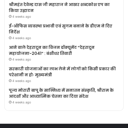
श्रीमहंत देवेन्द्र दास जी महाराज ने आखर शब्दकोश एप का
किया उद्घाटन
4 weeks ago
ई-ऑफिस व्यवस्था प्रभावी एवं सुगम बनाने के डीएम ने दिए
निर्देश
4 weeks ago
आने वाले देहरादून का विजन डॉक्यूमेंट “देहरादून
महायोजना-2041” : बंशीधर तिवारी
4 weeks ago
सरकारी योजनाओं का लाभ लेने में लोगों को किसी प्रकार की
परेशानी न होः मुख्यमंत्री
4 weeks ago
पूज्य मोरारी बापू के सान्निध्य में सनातन संस्कृति, श्रीराम के
आदर्शों और आध्यात्मिक चेतना का दिया संदेश
4 weeks ago