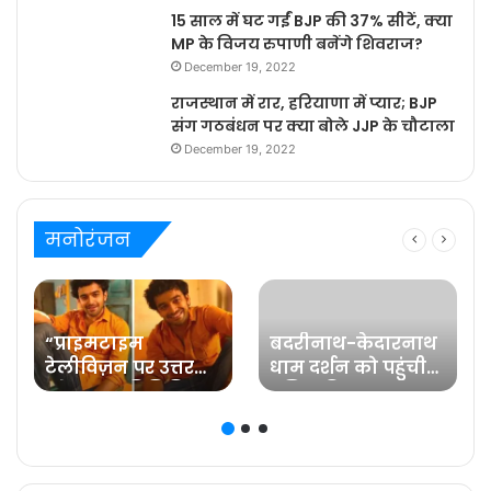
15 साल में घट गईं BJP की 37% सीटें, क्या
MP के विजय रुपाणी बनेंगे शिवराज?
December 19, 2022
राजस्थान में रार, हरियाणा में प्यार; BJP
संग गठबंधन पर क्या बोले JJP के चौटाला
December 19, 2022
मनोरंजन
“प्राइमटाइम
बदरीनाथ-केदारनाथ
टेलीविज़न पर उत्तर
धाम दर्शन को पहुंची
प्रदेश का प्रतिनिधित्व
प्रसिद्ध फिल्म
करना मेरे लिए गर्व की
अभिनेत्री रवीना टंडन
ज़िम्मेदारी है” कहते हैं
प्रविष्ट मिश्रा, कलर्स के
‘बरेली के बच्चन’ में