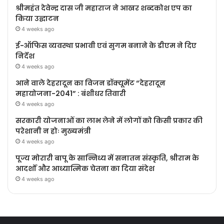
श्रीमहंत देवेन्द्र दास जी महाराज ने आखर शब्दकोश एप का
किया उद्घाटन
4 weeks ago
ई-ऑफिस व्यवस्था प्रभावी एवं सुगम बनाने के डीएम ने दिए
निर्देश
4 weeks ago
आने वाले देहरादून का विजन डॉक्यूमेंट “देहरादून
महायोजना-2041” : बंशीधर तिवारी
4 weeks ago
सरकारी योजनाओं का लाभ लेने में लोगों को किसी प्रकार की
परेशानी न होः मुख्यमंत्री
4 weeks ago
पूज्य मोरारी बापू के सान्निध्य में सनातन संस्कृति, श्रीराम के
आदर्शों और आध्यात्मिक चेतना का दिया संदेश
4 weeks ago