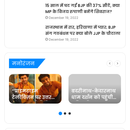
15 साल में घट गईं BJP की 37% सीटें, क्या
MP के विजय रुपाणी बनेंगे शिवराज?
December 19, 2022
राजस्थान में रार, हरियाणा में प्यार; BJP
संग गठबंधन पर क्या बोले JJP के चौटाला
December 19, 2022
मनोरंजन
“प्राइमटाइम
बदरीनाथ-केदारनाथ
टेलीविज़न पर उत्तर
धाम दर्शन को पहुंची
प्रदेश का प्रतिनिधित्व
प्रसिद्ध फिल्म
करना मेरे लिए गर्व की
अभिनेत्री रवीना टंडन
ज़िम्मेदारी है” कहते हैं
प्रविष्ट मिश्रा, कलर्स के
‘बरेली के बच्चन’ में