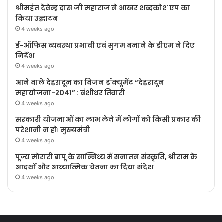
श्रीमहंत देवेन्द्र दास जी महाराज ने आखर शब्दकोश एप का
किया उद्घाटन
4 weeks ago
ई-ऑफिस व्यवस्था प्रभावी एवं सुगम बनाने के डीएम ने दिए
निर्देश
4 weeks ago
आने वाले देहरादून का विजन डॉक्यूमेंट “देहरादून
महायोजना-2041” : बंशीधर तिवारी
4 weeks ago
सरकारी योजनाओं का लाभ लेने में लोगों को किसी प्रकार की
परेशानी न होः मुख्यमंत्री
4 weeks ago
पूज्य मोरारी बापू के सान्निध्य में सनातन संस्कृति, श्रीराम के
आदर्शों और आध्यात्मिक चेतना का दिया संदेश
4 weeks ago