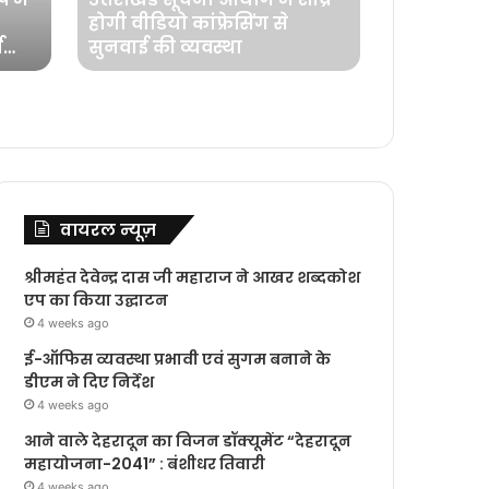
होगी वीडियो कांफ्रेसिंग से
सलमान, अल
ष
सुनवाई की व्यवस्था
मचाएंगे ध
वायरल न्यूज़
श्रीमहंत देवेन्द्र दास जी महाराज ने आखर शब्दकोश
एप का किया उद्घाटन
4 weeks ago
ई-ऑफिस व्यवस्था प्रभावी एवं सुगम बनाने के
डीएम ने दिए निर्देश
4 weeks ago
आने वाले देहरादून का विजन डॉक्यूमेंट “देहरादून
महायोजना-2041” : बंशीधर तिवारी
4 weeks ago