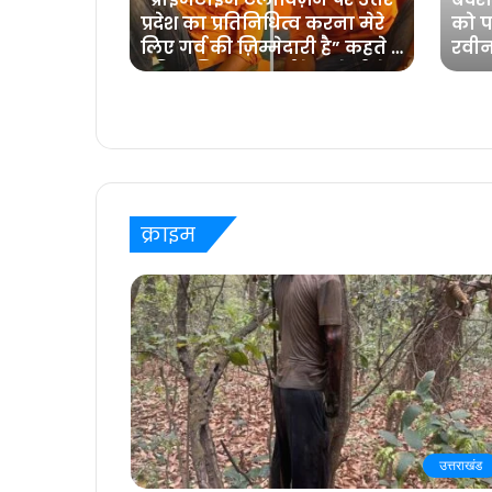
ाबी आंखें,
प्रदेश का प्रतिनिधित्व करना मेरे
को पह
धा समां
लिए गर्व की ज़िम्मेदारी है” कहते हैं
रवीन
प्रविष्ट मिश्रा, कलर्स के ‘बरेली के
बच्चन’ में
क्राइम
उत्तराखंड