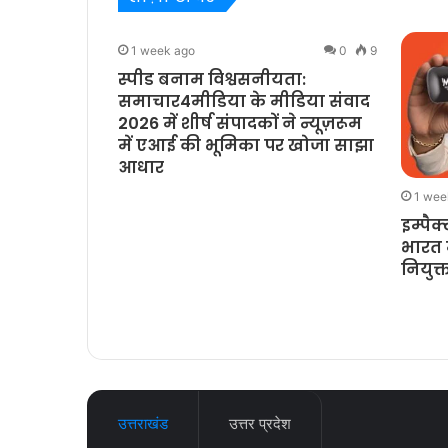
0
10
1 week ago
0
9
 लौट आया:
स्पीड बनाम विश्वसनीयता:
्रिज़र्वेटिव्स
समाचार4मीडिया के मीडिया संवाद
्स और प्रोटीन
2026 में शीर्ष संपादकों ने न्यूज़रूम
ंज
में एआई की भूमिका पर खोजा साझा
आधार
1 wee
इम्पैक
भारत म
नियुक्
उत्तराखंड
उत्तर प्रदेश