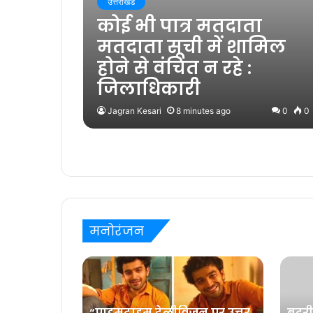
उत्तराखंड
कोई भी पात्र मतदाता
मतदाता सूची में शामिल
होने से वंचित न रहे :
जिलाधिकारी
Jagran Kesari
8 minutes ago
0
0
मनोरंजन
“प्राइमटाइम टेलीविज़न पर उत्तर
बदरी