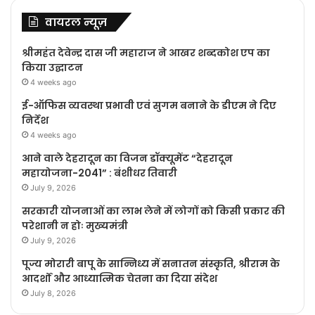
वायरल न्यूज़
श्रीमहंत देवेन्द्र दास जी महाराज ने आखर शब्दकोश एप का
किया उद्घाटन
4 weeks ago
ई-ऑफिस व्यवस्था प्रभावी एवं सुगम बनाने के डीएम ने दिए
निर्देश
4 weeks ago
आने वाले देहरादून का विजन डॉक्यूमेंट “देहरादून
महायोजना-2041” : बंशीधर तिवारी
July 9, 2026
सरकारी योजनाओं का लाभ लेने में लोगों को किसी प्रकार की
परेशानी न होः मुख्यमंत्री
July 9, 2026
पूज्य मोरारी बापू के सान्निध्य में सनातन संस्कृति, श्रीराम के
आदर्शों और आध्यात्मिक चेतना का दिया संदेश
July 8, 2026