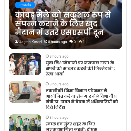
उत्तराखंड
कावड़ मेले को सकुशल रूप से
संपन्न कराने के लिए खुद
मैदान में उतरे एसएसपी दून
Jagran Kesari
8 hours ago
0
1
8 hours ago
युवा निशानेबाजों पर जसपाल राणा के
सपने को साकार करने की जिम्मेदारी :
रेखा आर्या
8 hours ago
तकनीकी शिक्षा विभाग प्रदेशभर में
आयोजित करेगा रोजगार मेलेविभागीय
मंत्री डा. रावत ने बैठक में अधिकारियों को
दिये निर्देश
8 hours ago
स्वच्छ एवं सुंदर शहर के लिए
जनसहभागिता जरूरीः डीएम