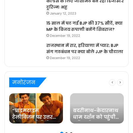
कांग्रेस के लिए जोशीमठ बन रहा डिजास्टर
टूरिज्मः भट्ट
January 12, 2023
15 साल में घट गईं BJP की 37% सीटें, क्या
MP के विजय रुपाणी बनेंगे शिवराज?
December 19, 2022
राजस्थान में रार, हरियाणा में प्यार; BJP
संग गठबंधन पर क्या बोले JJP के चौटाला
December 19, 2022
मनोरंजन
“प्राइमटाइम
बदरीनाथ-केदारनाथ
टेलीविज़न पर उत्तर
धाम दर्शन को पहुंची
प्रदेश का प्रतिनिधित्व
प्रसिद्ध फिल्म
करना मेरे लिए गर्व की
अभिनेत्री रवीना टंडन