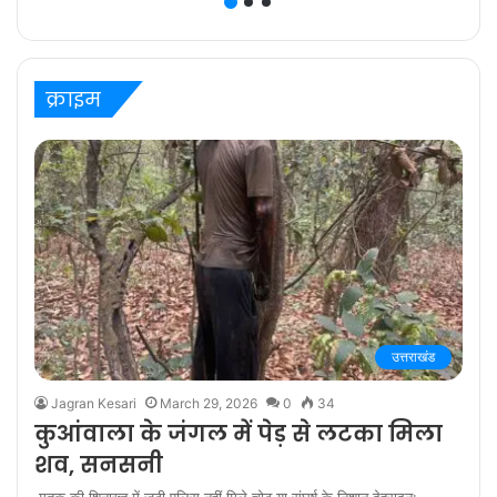
ज़िम्मेदारी है” कहते हैं
प्रविष्ट मिश्रा, कलर्स के
‘बरेली के बच्चन’ में
क्राइम
उत्तराखंड
Jagran Kesari
March 29, 2026
0
34
कुआंवाला के जंगल में पेड़ से लटका मिला
शव, सनसनी
मृतक की शिनाख्त में जुटी पुलिस नहीं मिले चोट या संघर्ष के निशान देहरादून: