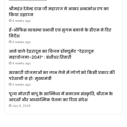
श्रीमहंत देवेन्द्र दास जी महाराज ने आखर शब्दकोश एप का
किया उद्घाटन
4 weeks ago
ई-ऑफिस व्यवस्था प्रभावी एवं सुगम बनाने के डीएम ने दिए
निर्देश
4 weeks ago
आने वाले देहरादून का विजन डॉक्यूमेंट “देहरादून
महायोजना-2041” : बंशीधर तिवारी
4 weeks ago
सरकारी योजनाओं का लाभ लेने में लोगों को किसी प्रकार की
परेशानी न होः मुख्यमंत्री
4 weeks ago
पूज्य मोरारी बापू के सान्निध्य में सनातन संस्कृति, श्रीराम के
आदर्शों और आध्यात्मिक चेतना का दिया संदेश
July 8, 2026