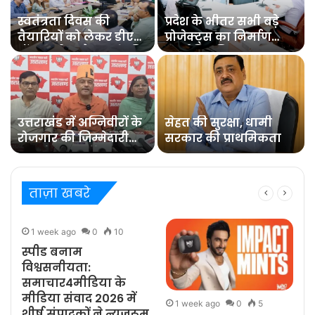
स्वतंत्रता दिवस की
प्रदेश के भीतर सभी बड़े
तैयारियों को लेकर डीएम
प्रोजेक्ट्स का निर्माण
डॉ0 आशीष चौहान ने की
कार्य नियमित समय पर
समीक्षा बैठक
पूरा हो : मुख्य सचिव
उत्तराखंड में अग्निवीरों के
सेहत की सुरक्षा, धामी
रोजगार की जिम्मेदारी
सरकार की प्राथमिकता
संभालेगा पुनर्रोजगार
सेल : कर्नल कोठियाल
ताज़ा खबरे
1 week ago
0
10
स्पीड बनाम
विश्वसनीयता:
समाचार4मीडिया के
मीडिया संवाद 2026 में
1 week ago
0
5
शीर्ष संपादकों ने न्यूज़रूम