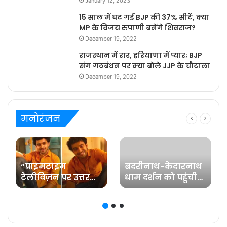
January 12, 2023
15 साल में घट गईं BJP की 37% सीटें, क्या
MP के विजय रुपाणी बनेंगे शिवराज?
December 19, 2022
राजस्थान में रार, हरियाणा में प्यार; BJP
संग गठबंधन पर क्या बोले JJP के चौटाला
December 19, 2022
मनोरंजन
“प्राइमटाइम
बदरीनाथ-केदारनाथ
टेलीविज़न पर उत्तर
धाम दर्शन को पहुंची
प्रदेश का प्रतिनिधित्व
प्रसिद्ध फिल्म
करना मेरे लिए गर्व की
अभिनेत्री रवीना टंडन
ज़िम्मेदारी है” कहते हैं
प्रविष्ट मिश्रा, कलर्स के