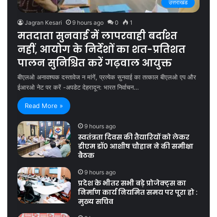
उत्तराखंड
Jagran Kesari
9 hours ago
0
1
मतदाता सुनवाई में लापरवाही बर्दाश्त
नहीं, आयोग के निर्देशों का शत-प्रतिशत
पालन सुनिश्चित करें गढ़वाल आयुक्त
बीएलओ अनावश्यक दस्तावेज न मांगें, प्रत्येक सुनवाई का तत्काल बीएलओ एप और
ईआरओ नेट पर करें -अपडेट देहरादून: भारत निर्वाचन…
Read More »
9 hours ago
स्वतंत्रता दिवस की तैयारियों को लेकर
डीएम डॉ0 आशीष चौहान ने की समीक्षा
बैठक
9 hours ago
प्रदेश के भीतर सभी बड़े प्रोजेक्ट्स का
निर्माण कार्य नियमित समय पर पूरा हो :
मुख्य सचिव