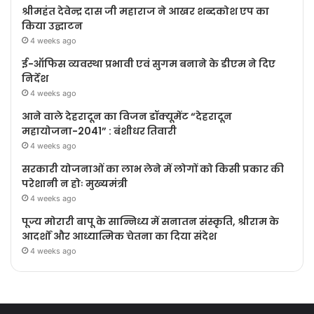
श्रीमहंत देवेन्द्र दास जी महाराज ने आखर शब्दकोश एप का
किया उद्घाटन
4 weeks ago
ई-ऑफिस व्यवस्था प्रभावी एवं सुगम बनाने के डीएम ने दिए
निर्देश
4 weeks ago
आने वाले देहरादून का विजन डॉक्यूमेंट “देहरादून
महायोजना-2041” : बंशीधर तिवारी
4 weeks ago
सरकारी योजनाओं का लाभ लेने में लोगों को किसी प्रकार की
परेशानी न होः मुख्यमंत्री
4 weeks ago
पूज्य मोरारी बापू के सान्निध्य में सनातन संस्कृति, श्रीराम के
आदर्शों और आध्यात्मिक चेतना का दिया संदेश
4 weeks ago