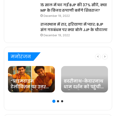
15 साल में घट गईं BJP की 37% सीटें, क्या
MP के विजय रुपाणी बनेंगे शिवराज?
December 19, 2022
राजस्थान में रार, हरियाणा में प्यार; BJP
संग गठबंधन पर क्या बोले JJP के चौटाला
December 19, 2022
मनोरंजन
“प्राइमटाइम
बदरीनाथ-केदारनाथ
टेलीविज़न पर उत्तर
धाम दर्शन को पहुंची
प्रदेश का प्रतिनिधित्व
प्रसिद्ध फिल्म
करना मेरे लिए गर्व की
अभिनेत्री रवीना टंडन
ज़िम्मेदारी है” कहते हैं
प्रविष्ट मिश्रा, कलर्स के
‘बरेली के बच्चन’ में