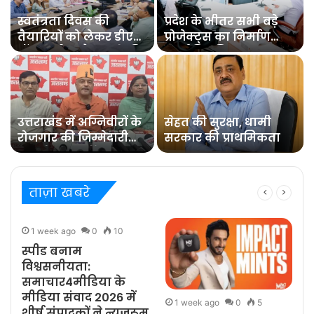
स्वतंत्रता दिवस की
प्रदेश के भीतर सभी बड़े
तैयारियों को लेकर डीएम
प्रोजेक्ट्स का निर्माण
डॉ0 आशीष चौहान ने की
कार्य नियमित समय पर
समीक्षा बैठक
पूरा हो : मुख्य सचिव
उत्तराखंड में अग्निवीरों के
सेहत की सुरक्षा, धामी
रोजगार की जिम्मेदारी
सरकार की प्राथमिकता
संभालेगा पुनर्रोजगार
सेल : कर्नल कोठियाल
ताज़ा खबरे
1 week ago
0
10
स्पीड बनाम
विश्वसनीयता:
समाचार4मीडिया के
मीडिया संवाद 2026 में
1 week ago
0
5
शीर्ष संपादकों ने न्यूज़रूम