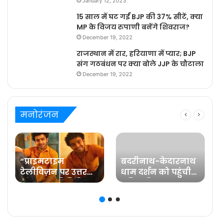
January 12, 2023
15 साल में घट गईं BJP की 37% सीटें, क्या
MP के विजय रुपाणी बनेंगे शिवराज?
December 19, 2022
राजस्थान में रार, हरियाणा में प्यार; BJP
संग गठबंधन पर क्या बोले JJP के चौटाला
December 19, 2022
मनोरंजन
“प्राइमटाइम
बदरीनाथ-केदारनाथ
टेलीविज़न पर उत्तर
धाम दर्शन को पहुंची
प्रदेश का प्रतिनिधित्व
प्रसिद्ध फिल्म
करना मेरे लिए गर्व की
अभिनेत्री रवीना टंडन
ज़िम्मेदारी है” कहते हैं
प्रविष्ट मिश्रा, कलर्स के