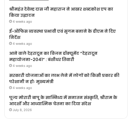
श्रीमहंत देवेन्द्र दास जी महाराज ने आखर शब्दकोश एप का
किया उद्घाटन
4 weeks ago
ई-ऑफिस व्यवस्था प्रभावी एवं सुगम बनाने के डीएम ने दिए
निर्देश
4 weeks ago
आने वाले देहरादून का विजन डॉक्यूमेंट “देहरादून
महायोजना-2041” : बंशीधर तिवारी
4 weeks ago
सरकारी योजनाओं का लाभ लेने में लोगों को किसी प्रकार की
परेशानी न होः मुख्यमंत्री
4 weeks ago
पूज्य मोरारी बापू के सान्निध्य में सनातन संस्कृति, श्रीराम के
आदर्शों और आध्यात्मिक चेतना का दिया संदेश
July 8, 2026