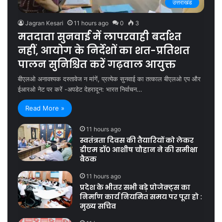
उत्तराखंड
Jagran Kesari
11 hours ago
0
3
मतदाता सुनवाई में लापरवाही बर्दाश्त
नहीं, आयोग के निर्देशों का शत-प्रतिशत
पालन सुनिश्चित करें गढ़वाल आयुक्त
बीएलओ अनावश्यक दस्तावेज न मांगें, प्रत्येक सुनवाई का तत्काल बीएलओ एप और
ईआरओ नेट पर करें -अपडेट देहरादून: भारत निर्वाचन…
Read More »
11 hours ago
स्वतंत्रता दिवस की तैयारियों को लेकर
डीएम डॉ0 आशीष चौहान ने की समीक्षा
बैठक
11 hours ago
प्रदेश के भीतर सभी बड़े प्रोजेक्ट्स का
निर्माण कार्य नियमित समय पर पूरा हो :
मुख्य सचिव