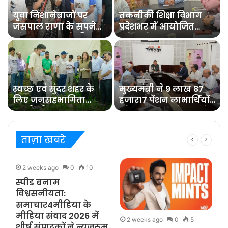
युवा निशानेबाजों पर
तकनीकी शिक्षा विभाग
जसपाल राणा के सपने
प्रदेशभर में आयोजित
को साकार करने की
करेगा रोजगार
जिम्मेदारी : रेखा आर्या
मेलेविभागीय मंत्री डा.
रावत ने बैठक में
अधिकारियों को दिये
निर्देश
स्वच्छ एवं सुंदर शहर के
मुख्यमंत्री ने 9 लाख 87
लिए जनसहभागिता
हजार17 पेंशन लाभार्थियों
जरूरीः डीएम
को कुल 146 करोड़ रुपये
32 लाख की पेंशन राशि
का किया भुगतान
ताज़ा खबरे
2 weeks ago
0
10
स्पीड बनाम
विश्वसनीयता:
समाचार4मीडिया के
मीडिया संवाद 2026 में
2 weeks ago
0
5
शीर्ष संपादकों ने न्यूज़रूम