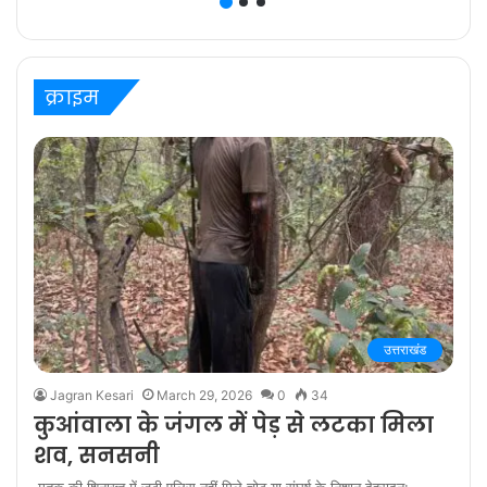
ज़िम्मेदारी है” कहते हैं
प्रविष्ट मिश्रा, कलर्स के
‘बरेली के बच्चन’ में
क्राइम
उत्तराखंड
Jagran Kesari
March 29, 2026
0
34
कुआंवाला के जंगल में पेड़ से लटका मिला
शव, सनसनी
मृतक की शिनाख्त में जुटी पुलिस नहीं मिले चोट या संघर्ष के निशान देहरादून: