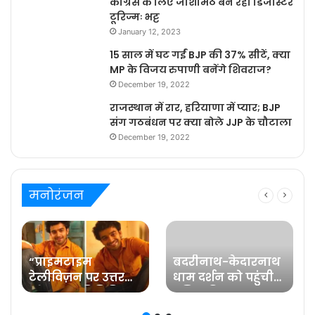
कांग्रेस के लिए जोशीमठ बन रहा डिजास्टर
टूरिज्मः भट्ट
January 12, 2023
15 साल में घट गईं BJP की 37% सीटें, क्या
MP के विजय रुपाणी बनेंगे शिवराज?
December 19, 2022
राजस्थान में रार, हरियाणा में प्यार; BJP
संग गठबंधन पर क्या बोले JJP के चौटाला
December 19, 2022
मनोरंजन
“प्राइमटाइम
बदरीनाथ-केदारनाथ
टेलीविज़न पर उत्तर
धाम दर्शन को पहुंची
प्रदेश का प्रतिनिधित्व
प्रसिद्ध फिल्म
करना मेरे लिए गर्व की
अभिनेत्री रवीना टंडन