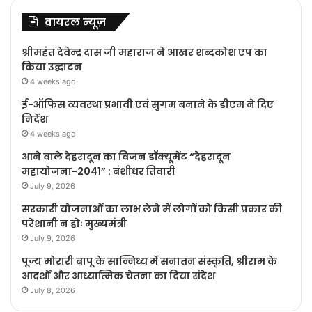
वायरल न्यूज़
श्रीमहंत देवेन्द्र दास जी महाराज ने आखर शब्दकोश एप का
किया उद्घाटन
4 weeks ago
ई-ऑफिस व्यवस्था प्रभावी एवं सुगम बनाने के डीएम ने दिए
निर्देश
4 weeks ago
आने वाले देहरादून का विजन डॉक्यूमेंट “देहरादून
महायोजना-2041” : बंशीधर तिवारी
July 9, 2026
सरकारी योजनाओं का लाभ लेने में लोगों को किसी प्रकार की
परेशानी न होः मुख्यमंत्री
July 9, 2026
पूज्य मोरारी बापू के सान्निध्य में सनातन संस्कृति, श्रीराम के
आदर्शों और आध्यात्मिक चेतना का दिया संदेश
July 8, 2026