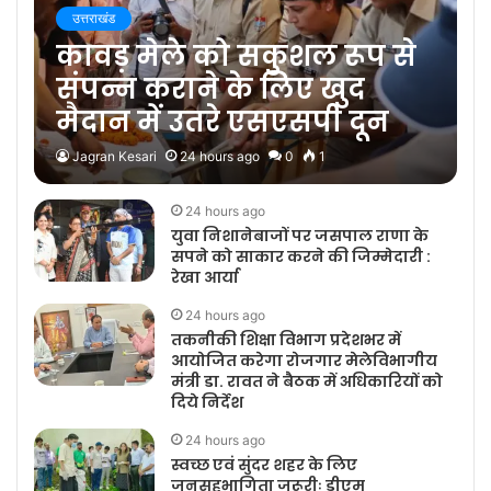
उत्तराखंड
कावड़ मेले को सकुशल रूप से
संपन्न कराने के लिए खुद
मैदान में उतरे एसएसपी दून
Jagran Kesari
24 hours ago
0
1
24 hours ago
युवा निशानेबाजों पर जसपाल राणा के
सपने को साकार करने की जिम्मेदारी :
रेखा आर्या
24 hours ago
तकनीकी शिक्षा विभाग प्रदेशभर में
आयोजित करेगा रोजगार मेलेविभागीय
मंत्री डा. रावत ने बैठक में अधिकारियों को
दिये निर्देश
24 hours ago
स्वच्छ एवं सुंदर शहर के लिए
जनसहभागिता जरूरीः डीएम