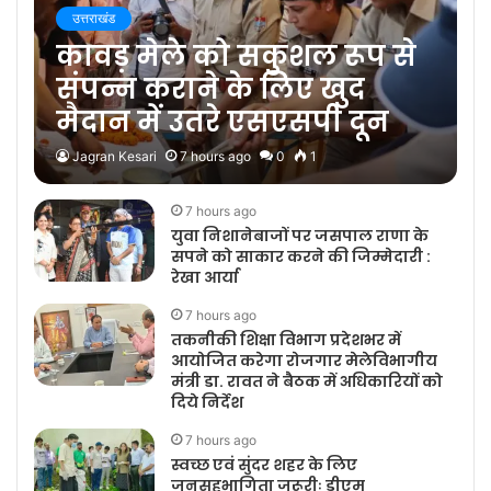
उत्तराखंड
कावड़ मेले को सकुशल रूप से
संपन्न कराने के लिए खुद
मैदान में उतरे एसएसपी दून
Jagran Kesari
7 hours ago
0
1
7 hours ago
युवा निशानेबाजों पर जसपाल राणा के
सपने को साकार करने की जिम्मेदारी :
रेखा आर्या
7 hours ago
तकनीकी शिक्षा विभाग प्रदेशभर में
आयोजित करेगा रोजगार मेलेविभागीय
मंत्री डा. रावत ने बैठक में अधिकारियों को
दिये निर्देश
7 hours ago
स्वच्छ एवं सुंदर शहर के लिए
जनसहभागिता जरूरीः डीएम