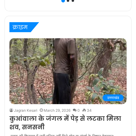
ज़िम्मेदारी है” कहते हैं
प्रविष्ट मिश्रा, कलर्स के
‘बरेली के बच्चन’ में
क्राइम
उत्तराखंड
Jagran Kesari
March 29, 2026
0
34
कुआंवाला के जंगल में पेड़ से लटका मिला
शव, सनसनी
मृतक की शिनाख्त में जुटी पुलिस नहीं मिले चोट या संघर्ष के निशान देहरादून: