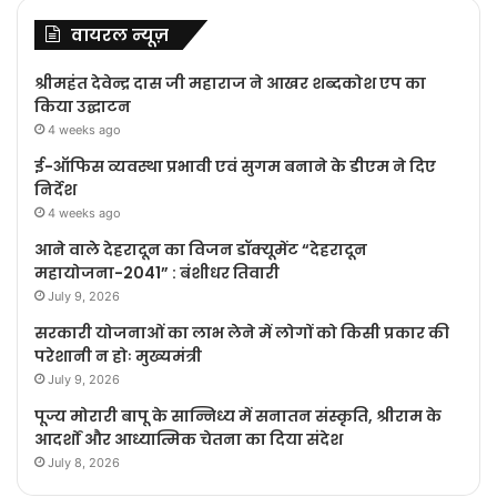
वायरल न्यूज़
श्रीमहंत देवेन्द्र दास जी महाराज ने आखर शब्दकोश एप का
किया उद्घाटन
4 weeks ago
ई-ऑफिस व्यवस्था प्रभावी एवं सुगम बनाने के डीएम ने दिए
निर्देश
4 weeks ago
आने वाले देहरादून का विजन डॉक्यूमेंट “देहरादून
महायोजना-2041” : बंशीधर तिवारी
July 9, 2026
सरकारी योजनाओं का लाभ लेने में लोगों को किसी प्रकार की
परेशानी न होः मुख्यमंत्री
July 9, 2026
पूज्य मोरारी बापू के सान्निध्य में सनातन संस्कृति, श्रीराम के
आदर्शों और आध्यात्मिक चेतना का दिया संदेश
July 8, 2026