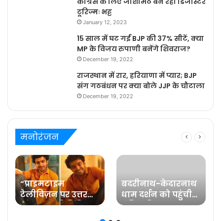
कांग्रेस के लिए जोशीमठ बन रहा डिजास्टर
टूरिज्मः भट्ट
January 12, 2023
15 साल में घट गईं BJP की 37% सीटें, क्या
MP के विजय रुपाणी बनेंगे शिवराज?
December 19, 2022
राजस्थान में रार, हरियाणा में प्यार; BJP
संग गठबंधन पर क्या बोले JJP के चौटाला
December 19, 2022
मनोरंजन
“प्राइमटाइम
बदरीनाथ-केदारनाथ
टेलीविज़न पर उत्तर
धाम दर्शन को पहुंची
प्रदेश का प्रतिनिधित्व
प्रसिद्ध फिल्म
करना मेरे लिए गर्व की
अभिनेत्री रवीना टंडन