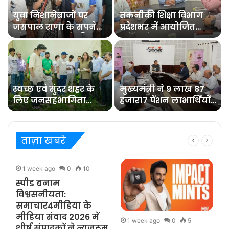
युवा निशानेबाजों पर
तकनीकी शिक्षा विभाग
जसपाल राणा के सपने
प्रदेशभर में आयोजित
को साकार करने की
करेगा रोजगार
जिम्मेदारी : रेखा आर्या
मेलेविभागीय मंत्री डा.
रावत ने बैठक में
अधिकारियों को दिये
निर्देश
स्वच्छ एवं सुंदर शहर के
मुख्यमंत्री ने 9 लाख 87
लिए जनसहभागिता
हजार17 पेंशन लाभार्थियों
जरूरीः डीएम
को कुल 146 करोड़ रुपये
32 लाख की पेंशन राशि
का किया भुगतान
ताज़ा खबरे
1 week ago
0
10
स्पीड बनाम
विश्वसनीयता:
समाचार4मीडिया के
मीडिया संवाद 2026 में
1 week ago
0
5
शीर्ष संपादकों ने न्यूज़रूम