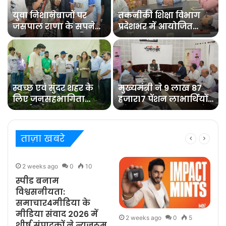
युवा निशानेबाजों पर
तकनीकी शिक्षा विभाग
जसपाल राणा के सपने
प्रदेशभर में आयोजित
को साकार करने की
करेगा रोजगार
जिम्मेदारी : रेखा आर्या
मेलेविभागीय मंत्री डा.
रावत ने बैठक में
अधिकारियों को दिये
निर्देश
स्वच्छ एवं सुंदर शहर के
मुख्यमंत्री ने 9 लाख 87
लिए जनसहभागिता
हजार17 पेंशन लाभार्थियों
जरूरीः डीएम
को कुल 146 करोड़ रुपये
32 लाख की पेंशन राशि
का किया भुगतान
ताज़ा खबरे
2 weeks ago
0
10
स्पीड बनाम
विश्वसनीयता:
समाचार4मीडिया के
मीडिया संवाद 2026 में
2 weeks ago
0
5
शीर्ष संपादकों ने न्यूज़रूम