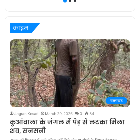
ज़िम्मेदारी है” कहते हैं
प्रविष्ट मिश्रा, कलर्स के
‘बरेली के बच्चन’ में
क्राइम
उत्तराखंड
Jagran Kesari
March 29, 2026
0
34
कुआंवाला के जंगल में पेड़ से लटका मिला
शव, सनसनी
मृतक की शिनाख्त में जुटी पुलिस नहीं मिले चोट या संघर्ष के निशान देहरादून: