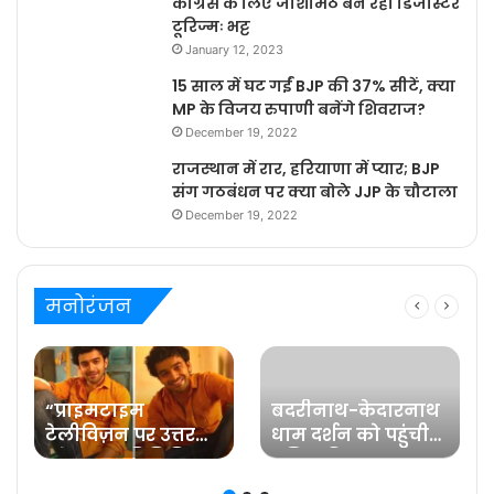
कांग्रेस के लिए जोशीमठ बन रहा डिजास्टर
टूरिज्मः भट्ट
January 12, 2023
15 साल में घट गईं BJP की 37% सीटें, क्या
MP के विजय रुपाणी बनेंगे शिवराज?
December 19, 2022
राजस्थान में रार, हरियाणा में प्यार; BJP
संग गठबंधन पर क्या बोले JJP के चौटाला
December 19, 2022
मनोरंजन
“प्राइमटाइम
बदरीनाथ-केदारनाथ
टेलीविज़न पर उत्तर
धाम दर्शन को पहुंची
प्रदेश का प्रतिनिधित्व
प्रसिद्ध फिल्म
करना मेरे लिए गर्व की
अभिनेत्री रवीना टंडन