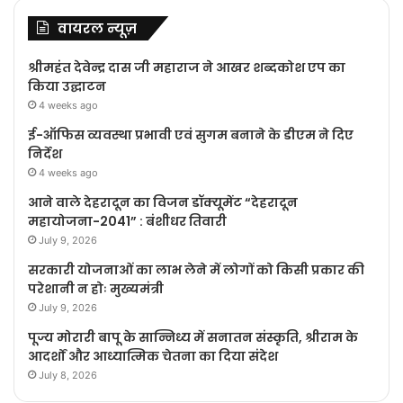
वायरल न्यूज़
श्रीमहंत देवेन्द्र दास जी महाराज ने आखर शब्दकोश एप का
किया उद्घाटन
4 weeks ago
ई-ऑफिस व्यवस्था प्रभावी एवं सुगम बनाने के डीएम ने दिए
निर्देश
4 weeks ago
आने वाले देहरादून का विजन डॉक्यूमेंट “देहरादून
महायोजना-2041” : बंशीधर तिवारी
July 9, 2026
सरकारी योजनाओं का लाभ लेने में लोगों को किसी प्रकार की
परेशानी न होः मुख्यमंत्री
July 9, 2026
पूज्य मोरारी बापू के सान्निध्य में सनातन संस्कृति, श्रीराम के
आदर्शों और आध्यात्मिक चेतना का दिया संदेश
July 8, 2026