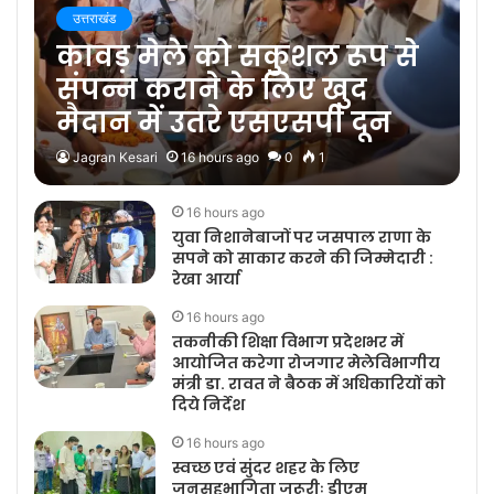
उत्तराखंड
कावड़ मेले को सकुशल रूप से
संपन्न कराने के लिए खुद
मैदान में उतरे एसएसपी दून
Jagran Kesari
16 hours ago
0
1
16 hours ago
युवा निशानेबाजों पर जसपाल राणा के
सपने को साकार करने की जिम्मेदारी :
रेखा आर्या
16 hours ago
तकनीकी शिक्षा विभाग प्रदेशभर में
आयोजित करेगा रोजगार मेलेविभागीय
मंत्री डा. रावत ने बैठक में अधिकारियों को
दिये निर्देश
16 hours ago
स्वच्छ एवं सुंदर शहर के लिए
जनसहभागिता जरूरीः डीएम