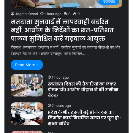
उत्तराखंड
Jagran Kesari
1 hour ago
0
0
मतदाता सुनवाई में लापरवाही बर्दाश्त
नहीं, आयोग के निर्देशों का शत-प्रतिशत
पालन सुनिश्चित करें गढ़वाल आयुक्त
बीएलओ अनावश्यक दस्तावेज न मांगें, प्रत्येक सुनवाई का तत्काल बीएलओ एप और
ईआरओ नेट पर करें -अपडेट देहरादून: भारत निर्वाचन…
Read More »
1 hour ago
स्वतंत्रता दिवस की तैयारियों को लेकर
डीएम डॉ0 आशीष चौहान ने की समीक्षा
बैठक
2 hours ago
प्रदेश के भीतर सभी बड़े प्रोजेक्ट्स का
निर्माण कार्य नियमित समय पर पूरा हो :
मुख्य सचिव