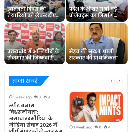
स्वतंत्रता दिवस की
प्रदेश के भीतर सभी बड़े
तैयारियों को लेकर डीएम
प्रोजेक्ट्स का निर्माण
डॉ0 आशीष चौहान ने की
कार्य नियमित समय पर
समीक्षा बैठक
पूरा हो : मुख्य सचिव
उत्तराखंड में अग्निवीरों के
सेहत की सुरक्षा, धामी
रोजगार की जिम्मेदारी
सरकार की प्राथमिकता
संभालेगा पुनर्रोजगार
सेल : कर्नल कोठियाल
ताज़ा खबरे
1 week ago
0
9
स्पीड बनाम
विश्वसनीयता:
समाचार4मीडिया के
मीडिया संवाद 2026 में
1 week ago
0
4
शीर्ष संपादकों ने न्यूज़रूम