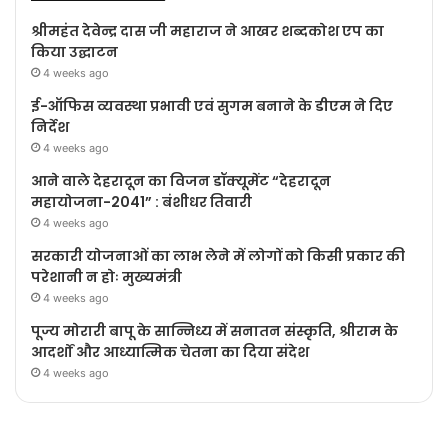
श्रीमहंत देवेन्द्र दास जी महाराज ने आखर शब्दकोश एप का
किया उद्घाटन
4 weeks ago
ई-ऑफिस व्यवस्था प्रभावी एवं सुगम बनाने के डीएम ने दिए
निर्देश
4 weeks ago
आने वाले देहरादून का विजन डॉक्यूमेंट “देहरादून
महायोजना-2041” : बंशीधर तिवारी
4 weeks ago
सरकारी योजनाओं का लाभ लेने में लोगों को किसी प्रकार की
परेशानी न होः मुख्यमंत्री
4 weeks ago
पूज्य मोरारी बापू के सान्निध्य में सनातन संस्कृति, श्रीराम के
आदर्शों और आध्यात्मिक चेतना का दिया संदेश
4 weeks ago