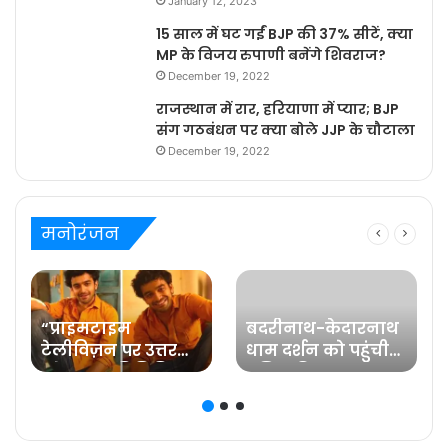
January 12, 2023
15 साल में घट गईं BJP की 37% सीटें, क्या
MP के विजय रुपाणी बनेंगे शिवराज?
December 19, 2022
राजस्थान में रार, हरियाणा में प्यार; BJP
संग गठबंधन पर क्या बोले JJP के चौटाला
December 19, 2022
मनोरंजन
“प्राइमटाइम
बदरीनाथ-केदारनाथ
टेलीविज़न पर उत्तर
धाम दर्शन को पहुंची
प्रदेश का प्रतिनिधित्व
प्रसिद्ध फिल्म
करना मेरे लिए गर्व की
अभिनेत्री रवीना टंडन
ज़िम्मेदारी है” कहते हैं
प्रविष्ट मिश्रा, कलर्स के