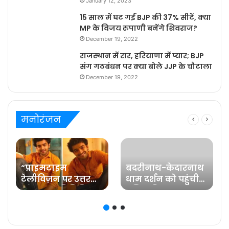
January 12, 2023
15 साल में घट गईं BJP की 37% सीटें, क्या
MP के विजय रुपाणी बनेंगे शिवराज?
December 19, 2022
राजस्थान में रार, हरियाणा में प्यार; BJP
संग गठबंधन पर क्या बोले JJP के चौटाला
December 19, 2022
मनोरंजन
“प्राइमटाइम
बदरीनाथ-केदारनाथ
टेलीविज़न पर उत्तर
धाम दर्शन को पहुंची
प्रदेश का प्रतिनिधित्व
प्रसिद्ध फिल्म
करना मेरे लिए गर्व की
अभिनेत्री रवीना टंडन
ज़िम्मेदारी है” कहते हैं
प्रविष्ट मिश्रा, कलर्स के