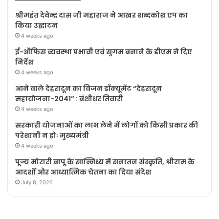
श्रीमहंत देवेन्द्र दास जी महाराज ने आखर शब्दकोश एप का
किया उद्घाटन
4 weeks ago
ई-ऑफिस व्यवस्था प्रभावी एवं सुगम बनाने के डीएम ने दिए
निर्देश
4 weeks ago
आने वाले देहरादून का विजन डॉक्यूमेंट “देहरादून
महायोजना-2041” : बंशीधर तिवारी
4 weeks ago
सरकारी योजनाओं का लाभ लेने में लोगों को किसी प्रकार की
परेशानी न होः मुख्यमंत्री
4 weeks ago
पूज्य मोरारी बापू के सान्निध्य में सनातन संस्कृति, श्रीराम के
आदर्शों और आध्यात्मिक चेतना का दिया संदेश
July 8, 2026