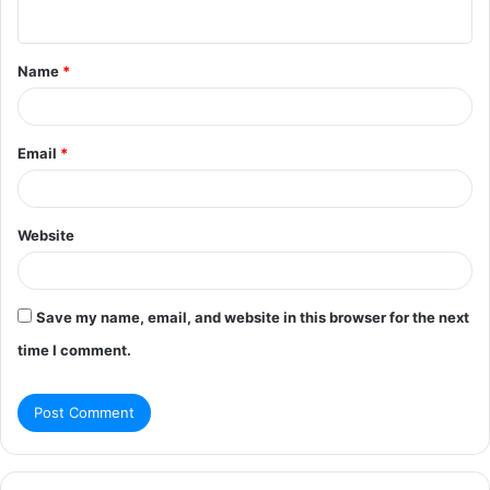
n
t
Name
*
*
Email
*
Website
Save my name, email, and website in this browser for the next
time I comment.