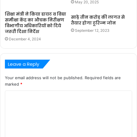
May 20, 2025
शिक्षा मंत्री ने किया डायट व विद्या
साढे़ तीन करोड़ की लागत से
समीक्षा केंद्र का औचक निरीक्षण
तैयार होगा टूरिज्म जोन
विभागीय अधिकारियों को दिये
September 12, 2023
जरूरी दिशा निर्देश
December 4, 2024
Leave a Reply
Your email address will not be published.
Required fields are
marked
*
C
o
m
m
e