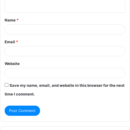
n
t
Name
*
*
Email
*
Website
Save my name, email, and website in this browser for the next
time I comment.