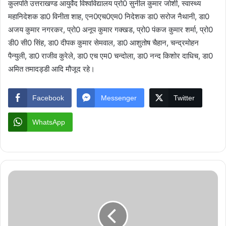
कुलपति उत्तराखण्ड आयुर्वेद विश्वविद्यालय प्रो0 सुनील कुमार जोशी, स्वास्थ्य
महानिदेशक डा0 विनीता शाह, एन0एच0एम0 निदेशक डा0 सरोज नैथानी, डा0
अजय कुमार नगरकर, प्रो0 अनूप कुमार गक्खड, प्रो0 पंकज कुमार शर्मा, प्रो0
डी0 सी0 सिंह, डा0 दीपक कुमार सेमवाल, डा0 आशुतोष चैहान, चन्द्रमोहन
पैन्युली, डा0 राजीव कुरेले, डा0 एच एम0 चन्दोला, डा0 नन्द किशोर दाधिच, डा0
अमित तमादड्डी आदि मौजूद रहे।
Facebook
Messenger
Twitter
WhatsApp