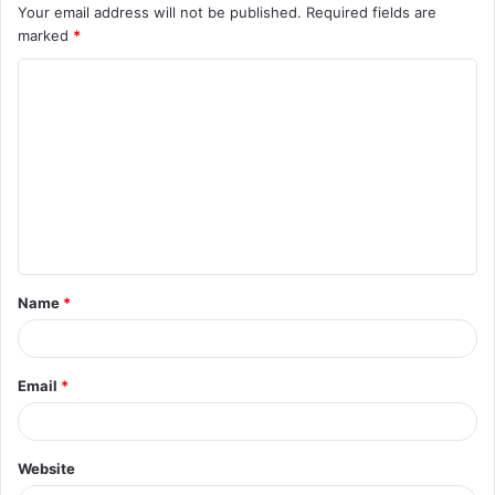
Your email address will not be published.
Required fields are
marked
*
C
o
m
m
e
n
t
Name
*
*
Email
*
Website