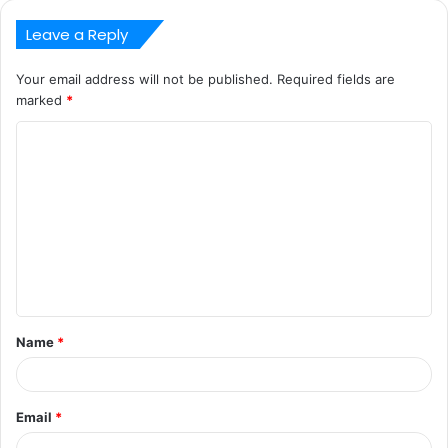
Leave a Reply
Your email address will not be published.
Required fields are
marked
*
C
o
m
m
e
n
t
Name
*
*
Email
*