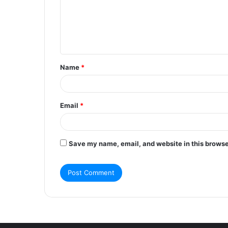
m
e
n
t
Name
*
*
Email
*
Save my name, email, and website in this browse