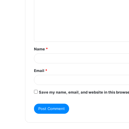
m
m
e
n
t
Name
*
*
Email
*
Save my name, email, and website in this browse