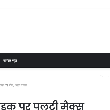
 अछनेरा-टनकपुर एक्सप्रेस, रेल मंत्री ने दी स्वीकृति
वायरल न्यूज़
, एक की मौत, आठ घायल
सड़क पर पलटी मैक्स