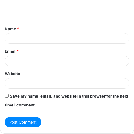
e
n
t
Name
*
*
Email
*
Website
Save my name, email, and website in this browser for the next
time I comment.