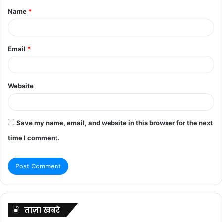
Name
*
*
Email
*
Website
Save my name, email, and website in this browser for the next
time I comment.
ताज़ा खबरे