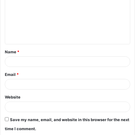
m
m
e
n
t
Name
*
*
Email
*
Website
Save my name, email, and website in this browser for the next
time I comment.