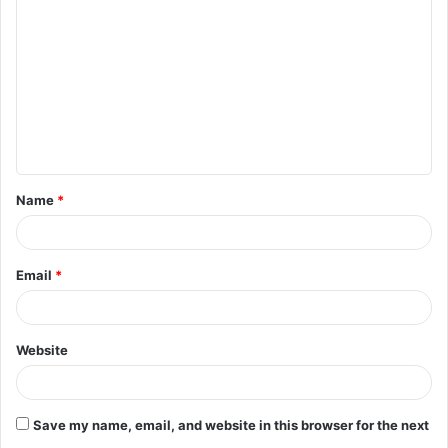
o
m
m
e
n
t
Name
*
*
Email
*
Website
Save my name, email, and website in this browser for the next