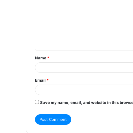
o
m
m
e
n
t
Name
*
*
Email
*
Save my name, email, and website in this browse