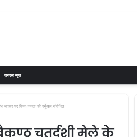
 अछनेरा-टनकपुर एक्सप्रेस, रेल मंत्री ने दी स्वीकृति
वायरल न्यूज़
 शुभारंभ अवसर पर किया जनता को वर्चुअल संबोधित
बैकुण्ठ चतुर्दशी मेले के