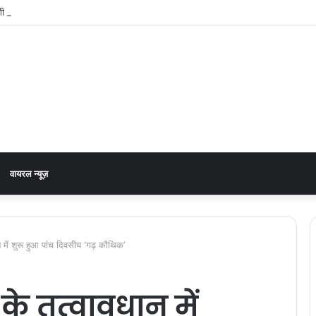
 अछनेरा-टनकपुर एक्सप्रेस, रेल मंत्री ने दी स्वीकृति
वायरल न्यूज़
उन में शुरू हुआ पांच दिवसीय ‘गढ़ कौथिक’
 के तत्वावधान में