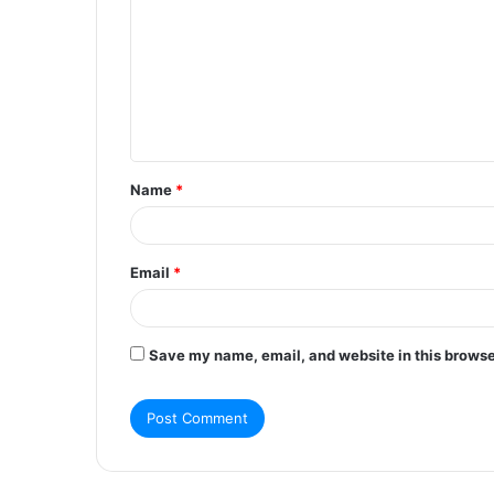
m
m
e
n
t
Name
*
*
Email
*
Save my name, email, and website in this browse