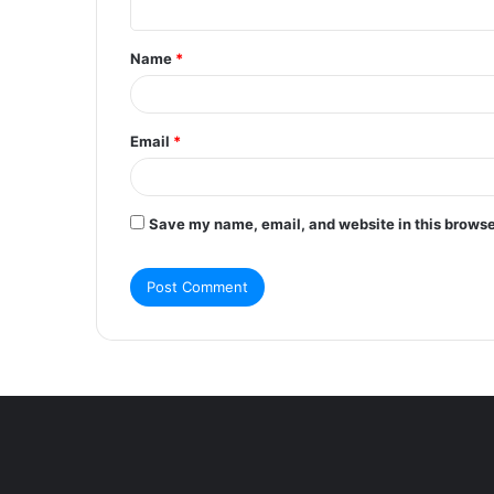
t
Name
*
*
Email
*
Save my name, email, and website in this browse