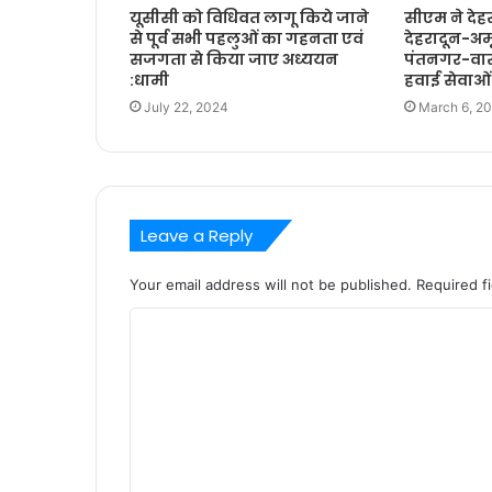
यूसीसी को विधिवत लागू किये जाने
सीएम ने देह
से पूर्व सभी पहलुओं का गहनता एवं
देहरादून-अम
सजगता से किया जाए अध्ययन
पंतनगर-वार
:धामी
हवाई सेवाओं
July 22, 2024
March 6, 2
Leave a Reply
Your email address will not be published.
Required f
C
o
m
m
e
n