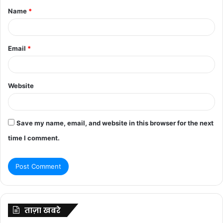
Name
*
*
Email
*
Website
Save my name, email, and website in this browser for the next
time I comment.
ताज़ा खबरे