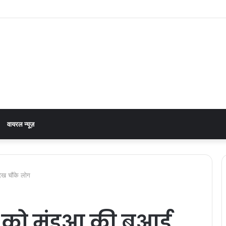
को लेकर डीएम डॉ0 आशीष चौहान ने की समीक्षा बैठक
वायरल न्यूज़
ेख चौंके लोग
ी को मंडुआ की बुआई