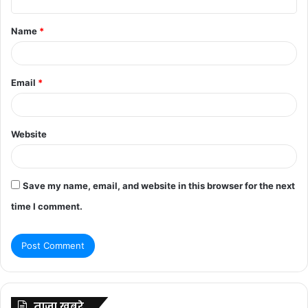
t
Name
*
*
Email
*
Website
Save my name, email, and website in this browser for the next
time I comment.
ताज़ा खबरे