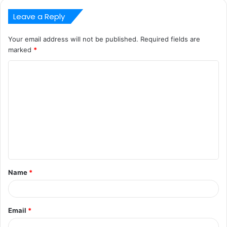
Leave a Reply
Your email address will not be published.
Required fields are
marked
*
C
o
m
m
e
n
t
Name
*
*
Email
*