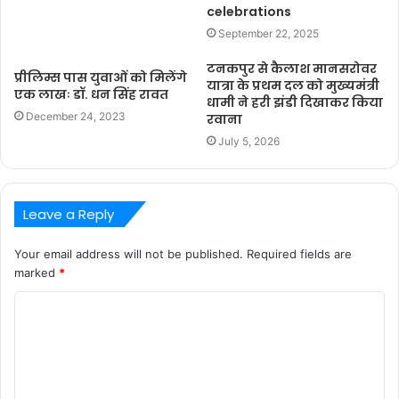
celebrations
September 22, 2025
टनकपुर से कैलाश मानसरोवर
प्रीलिम्स पास युवाओं को मिलेंगे
यात्रा के प्रथम दल को मुख्यमंत्री
एक लाखः डॉ. धन सिंह रावत
धामी ने हरी झंडी दिखाकर किया
December 24, 2023
रवाना
July 5, 2026
Leave a Reply
Your email address will not be published.
Required fields are
marked
*
C
o
m
m