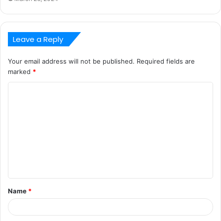
Leave a Reply
Your email address will not be published.
Required fields are
marked
*
C
o
m
m
e
n
t
Name
*
*