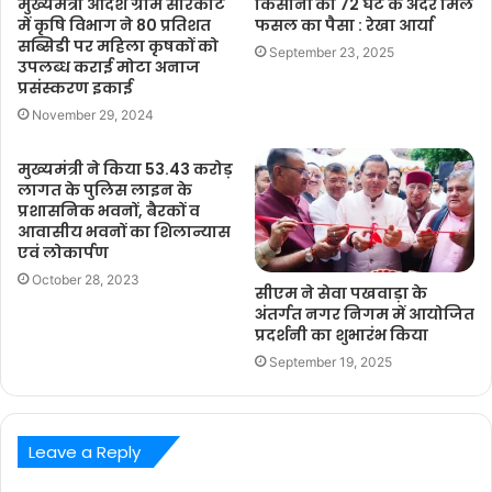
मुख्यमंत्री आदर्श ग्राम सारकोट
किसानों को 72 घंटे के अंदर मिले
में कृषि विभाग ने 80 प्रतिशत
फसल का पैसा : रेखा आर्या
सब्सिडी पर महिला कृषकों को
September 23, 2025
उपलब्ध कराई मोटा अनाज
प्रसंस्करण इकाई
November 29, 2024
मुख्यमंत्री ने किया 53.43 करोड़
लागत के पुलिस लाइन के
प्रशासनिक भवनों, बैरकों व
आवासीय भवनों का शिलान्यास
एवं लोकार्पण
October 28, 2023
सीएम ने सेवा पखवाड़ा के
अंतर्गत नगर निगम में आयोजित
प्रदर्शनी का शुभारंभ किया
September 19, 2025
Leave a Reply