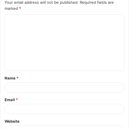
Your email address will not be published.
Required fields are
marked
*
C
o
m
m
e
n
t
Name
*
*
Email
*
Website