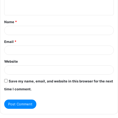
n
t
Name
*
*
Email
*
Website
Save my name, email, and website in this browser for the next
time I comment.