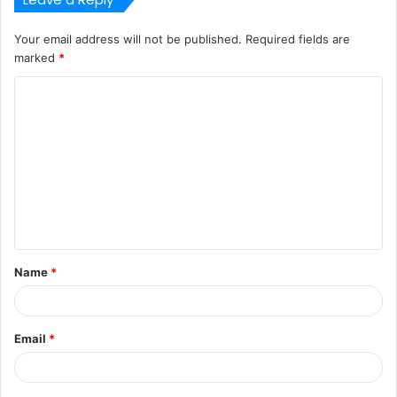
Your email address will not be published.
Required fields are
marked
*
C
o
m
m
e
n
t
Name
*
*
Email
*