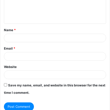
m
e
n
t
Name
*
*
Email
*
Website
Save my name, email, and website in this browser for the next
time I comment.