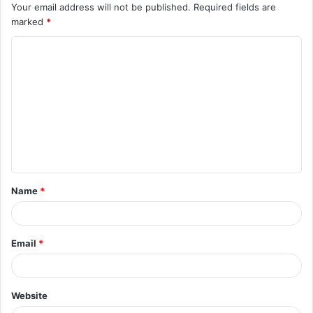
Your email address will not be published.
Required fields are
marked
*
C
o
m
m
e
n
t
Name
*
*
Email
*
Website