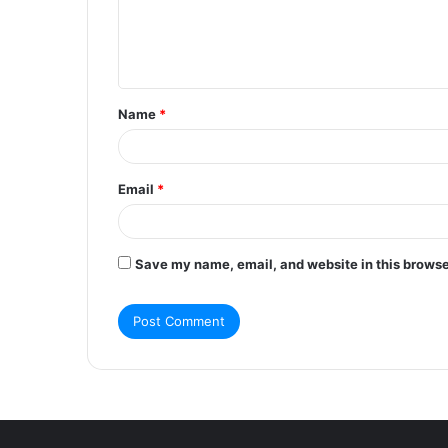
e
n
t
Name
*
*
Email
*
Save my name, email, and website in this browse