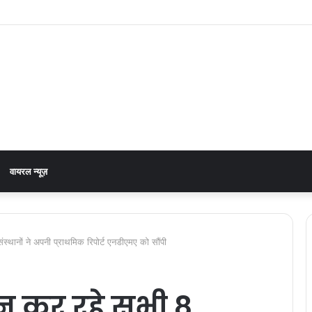
को लेकर डीएम डॉ0 आशीष चौहान ने की समीक्षा बैठक
वायरल न्यूज़
्थानों ने अपनी प्राथमिक रिपोर्ट एनडीएमए को सौंपी
न कर रहे सभी 8