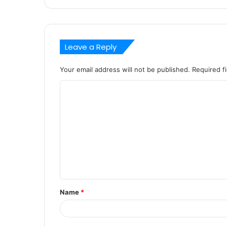
Leave a Reply
Your email address will not be published.
Required f
C
o
m
m
e
n
t
Name
*
*