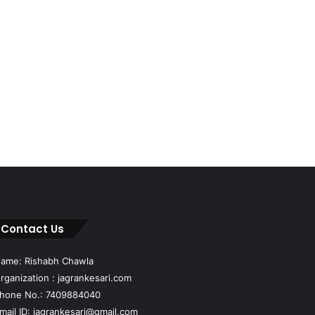
Contact Us
ame: Rishabh Chawla
rganization : jagrankesari.com
hone No.: 7409884040
mail ID: jagrankesari@gmail.com