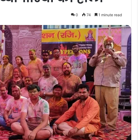
0
74
1 minute read