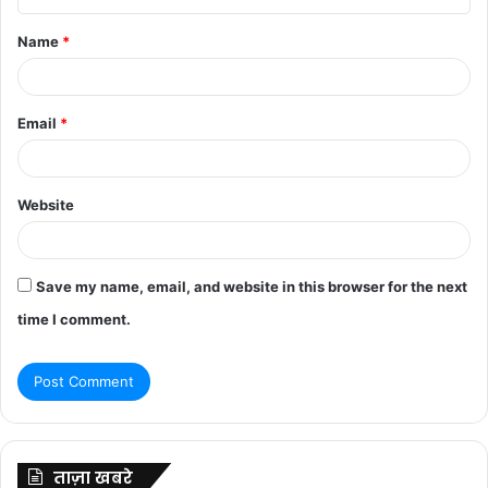
t
Name
*
*
Email
*
Website
Save my name, email, and website in this browser for the next
time I comment.
ताज़ा खबरे